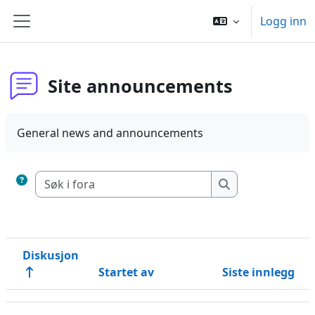
Gå til hovedinnhold
Logg inn
Sidepanel
Site announcements
General news and announcements
Søk i fora
Søk i fora
Diskusjon
Startet av
Siste innlegg
Status
Viser 1 av 1 diskusjoner